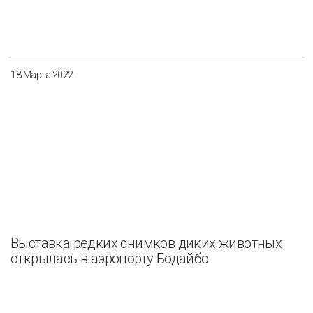
Разнообразие
Управление отходами
Регион
18 Марта 2022
Иркутск
Красноярск
Магадан
Саха (Якутия)
Применить
Сбросить
Выставка редких снимков диких животных
открылась в аэропорту Бодайбо