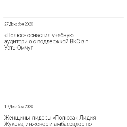
Разнообразие
Управление отходами
Регион
27 Декабря 2020
Иркутск
Красноярск
Магадан
«Полюс» оснастил учебную
аудиторию с поддержкой ВКС в п.
Саха (Якутия)
Усть-Омчуг
Применить
Сбросить
19 Декабря 2020
Женщины-лидеры «Полюса»: Лидия
Жукова, инженер и амбассадор по