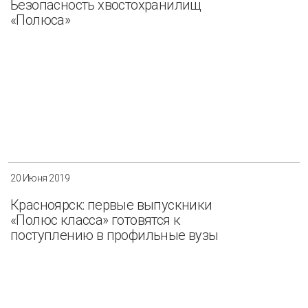
Безопасность хвостохранилищ
«Полюса»
Разнообразие
Управление отходами
Регион
Иркутск
Красноярск
Магадан
Саха (Якутия)
20 Июня 2019
Красноярск: первые выпускники
Применить
Сбросить
«Полюс класса» готовятся к
поступлению в профильные вузы