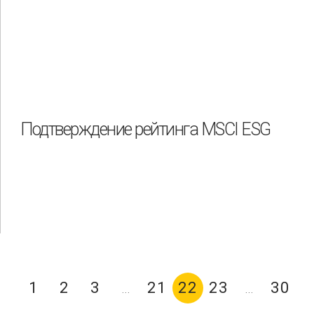
Подтверждение рейтинга MSCI ESG
1
2
3
21
22
23
30