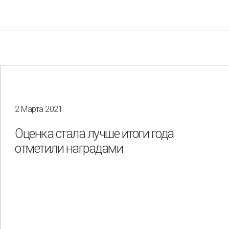
2 Марта 2021
Your e-mail
Оценка стала лучше итоги года
Consent to the processing of
personal data
отметили наградами
Отправить