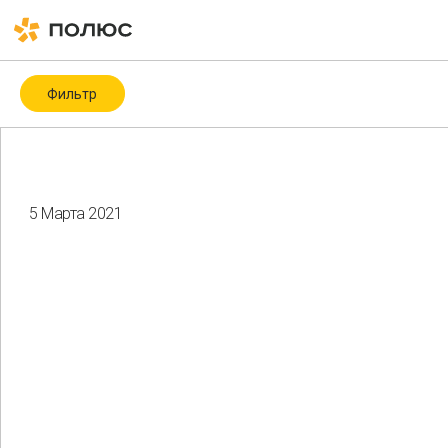
Фильтр
Категория
Covid-19
ESG
ESG-рейтинги и -индексы
ICMM
5 Марта 2021
Биоразнообразие
Благотворительность
Водные ресурсы
Восстановление нарушенных земель
Гендерное разнообразие
Здоровье и безопасность
Изменение климата
Корпоративное управление
Мероприятия
Местные сообщества