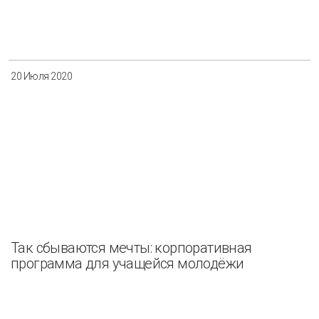
Разнообразие
Управление отходами
Регион
20 Июля 2020
Иркутск
Красноярск
Магадан
Саха (Якутия)
Применить
Сбросить
Так сбываются мечты: корпоративная
программа для учащейся молодёжи