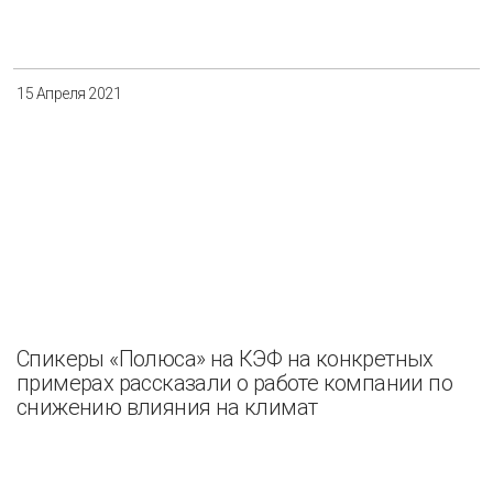
Разнообразие
Управление отходами
Регион
15 Апреля 2021
Иркутск
Красноярск
Магадан
Саха (Якутия)
Применить
Сбросить
Спикеры «Полюса» на КЭФ на конкретных
примерах рассказали о работе компании по
снижению влияния на климат