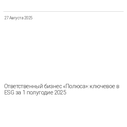
Разнообразие
Управление отходами
27 Августа 2025
Регион
Иркутск
Красноярск
Магадан
Саха (Якутия)
Ответственный бизнес «Полюса»: ключевое в
Применить
Сбросить
ESG за 1 полугодие 2025