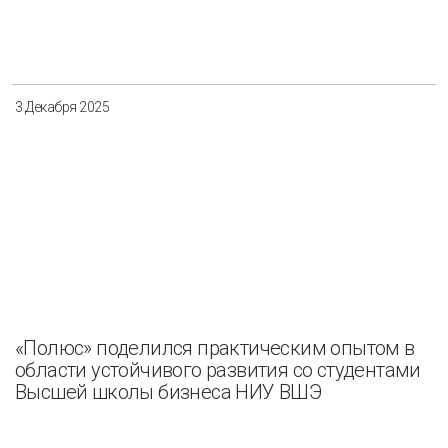
Разнообразие
Управление отходами
Регион
3 Декабря 2025
Иркутск
Красноярск
Магадан
Саха (Якутия)
Применить
Сбросить
«Полюс» поделился практическим опытом в
области устойчивого развития со студентами
Высшей школы бизнеса НИУ ВШЭ