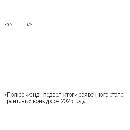
Разнообразие
Управление отходами
Регион
30 Апреля 2025
Иркутск
Красноярск
Магадан
Саха (Якутия)
Применить
Сбросить
«Полюс Фонд» подвел итоги заявочного этапа
грантовых конкурсов 2025 года