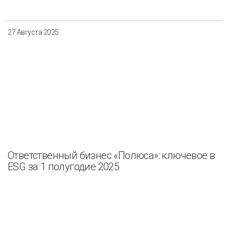
Разнообразие
Управление отходами
27 Августа 2025
Регион
Иркутск
Красноярск
Магадан
Саха (Якутия)
Ответственный бизнес «Полюса»: ключевое в
Применить
Сбросить
ESG за 1 полугодие 2025