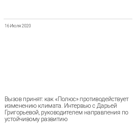
Разнообразие
Управление отходами
Регион
16 Июля 2020
Иркутск
Красноярск
Магадан
Саха (Якутия)
Применить
Сбросить
Вызов принят: как «Полюс» противодействует
изменению климата. Интервью с Дарьей
Григорьевой, руководителем направления по
устойчивому развитию