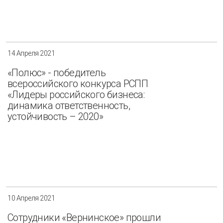
Разнообразие
Управление отходами
Регион
14 Апреля 2021
Иркутск
Красноярск
Магадан
«Полюс» - победитель
Саха (Якутия)
всероссийского конкурса РСПП
«Лидеры российского бизнеса:
динамика ответственность,
устойчивость – 2020»
Применить
Сбросить
10 Апреля 2021
Сотрудники «Вернинское» прошли