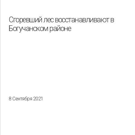
Охрана труда и промышленная безопасность
Подрядчики
Сгоревший лес восстанавливают в
Богучанском районе
Права человека
Работники
Разнообразие
Управление отходами
Регион
Иркутск
Красноярск
Магадан
Саха (Якутия)
8 Сентября 2021