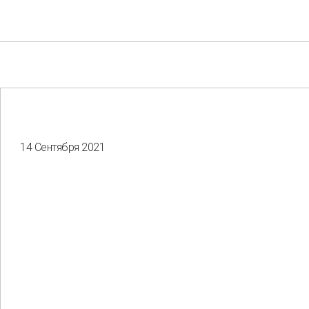
14 Сентября 2021
Your e-mail
Consent to the processing of
personal data
Отправить