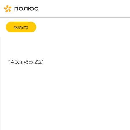
Фильтр
Категория
Covid-19
ESG
ESG-рейтинги и -индексы
ICMM
14 Сентября 2021
Биоразнообразие
Благотворительность
Водные ресурсы
Восстановление нарушенных земель
Гендерное разнообразие
Здоровье и безопасность
Изменение климата
Корпоративное управление
Мероприятия
Местные сообщества