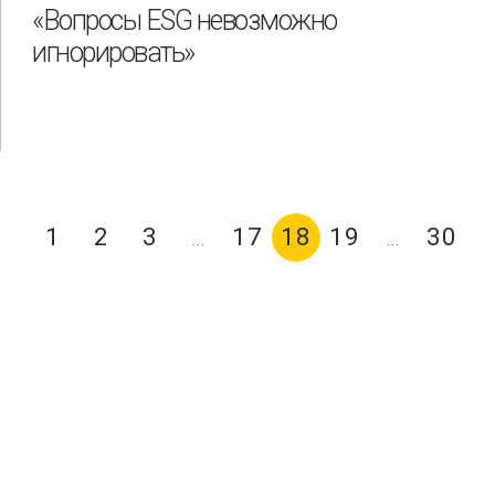
«Вопросы ESG невозможно
игнорировать»
1
2
3
17
18
19
30