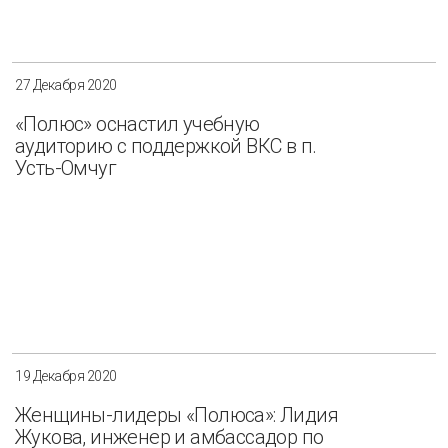
Разнообразие
Управление отходами
Регион
27 Декабря 2020
Иркутск
Красноярск
Магадан
«Полюс» оснастил учебную
аудиторию с поддержкой ВКС в п.
Саха (Якутия)
Усть-Омчуг
Применить
Сбросить
19 Декабря 2020
Женщины-лидеры «Полюса»: Лидия
Жукова, инженер и амбассадор по