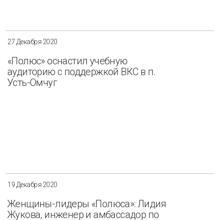
Разнообразие
Управление отходами
Регион
27 Декабря 2020
Иркутск
Красноярск
Магадан
«Полюс» оснастил учебную
аудиторию с поддержкой ВКС в п.
Саха (Якутия)
Усть-Омчуг
Применить
Сбросить
19 Декабря 2020
Женщины-лидеры «Полюса»: Лидия
Жукова, инженер и амбассадор по