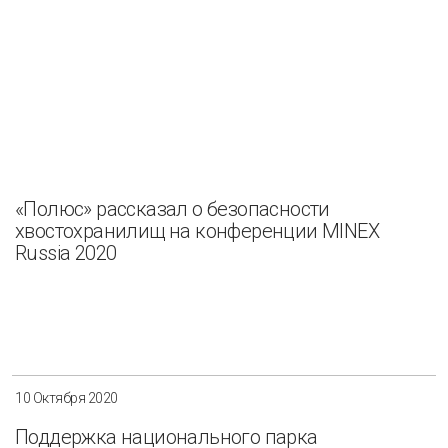
Разнообразие
Управление отходами
Регион
Иркутск
Красноярск
Магадан
Саха (Якутия)
«Полюс» рассказал о безопасности
хвостохранилищ на конференции MINEX
Russia 2020
Применить
Сбросить
10 Октября 2020
Поддержка национального парка