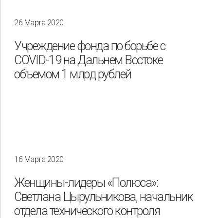
26 Марта 2020
Охрана труда и промышленная безопасность
Подрядчики
Учреждение фонда по борьбе с
Права человека
Работники
Разнообразие
COVID-19 на Дальнем Востоке
объемом 1 млрд рублей
Управление отходами
Регион
Иркутск
Красноярск
Магадан
Саха (Якутия)
16 Марта 2020
Женщины-лидеры «Полюса»:
Светлана Цырульникова, начальник
отдела технического контроля