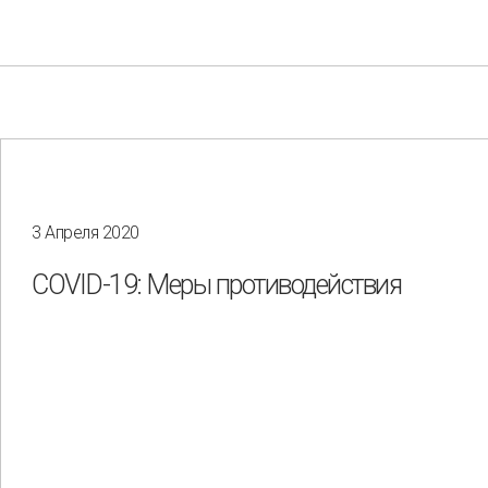
3 Апреля 2020
Your e-mail
COVID-19: Меры противодействия
Consent to the processing of
personal data
Отправить